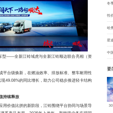
冬
性
哈
星
中
车型——全新江铃域虎与全新江铃顺达联合亮相（资
要
平台级焕新，在燃油效率、排放标准、整车耐用性
现49.08%的同比增长，助力公司稳步推进轻卡结构
值持续释放
3
用价值比拼的新阶段，江铃围绕平台协同与场景导