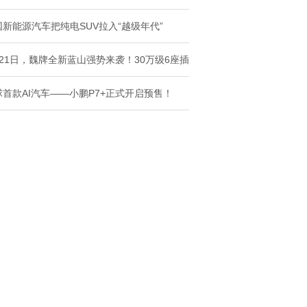
国新能源汽车把纯电SUV拉入“越级年代”
月21日，魏牌全新蓝山强势来袭！30万级6座插
球首款AI汽车——小鹏P7+正式开启预售！