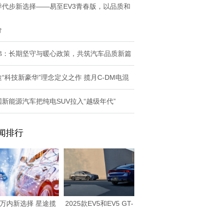
季代步新选择——易至EV3青春版，以品质和
价
弗：长期坚守与暖心政策，共筑汽车品质新篇
途“科技新豪华”理念定义之作 揽月C-DM电混
国新能源汽车把纯电SUV拉入“越级年代”
闻排行
0万内新选择 星途揽
2025款EV5和EV5 GT-