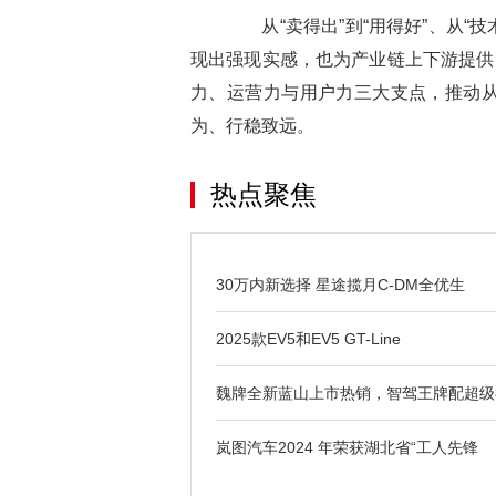
从“卖得出”到“用得好”、从“技
现出强现实感，也为产业链上下游提供
力、运营力与用户力三大支点，推动
为、行稳致远。
热点聚焦
30万内新选择 星途揽月C-DM全优生
2025款EV5和EV5 GT-Line
魏牌全新蓝山上市热销，智驾王牌配超级
岚图汽车2024 年荣获湖北省“工人先锋