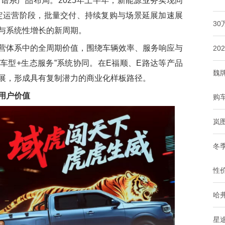
谱系产品布局。2025年上半年，新能源业务实现同
稳定运营阶段，批量交付、持续复购与场景延展加速展
3
与系统性增长的新周期。
体系中的全周期价值，围绕车辆效率、服务响应与
20
车型+生态服务”系统协同。在E福顺、E路达等产品
魏
展，形成具有复制潜力的商业化样板路径。
用户价值
购
岚图
冬
性
哈
星