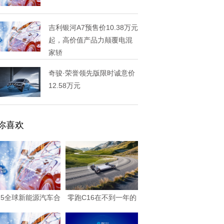
吉利银河A7预售价10.38万元
起，高价值产品力颠覆电混
家轿
奇骏·荣誉领先版限时诚意价
12.58万元
你喜欢
025全球新能源汽车合
零跑C16在不到一年的
作发展(上海
时间中已累计交