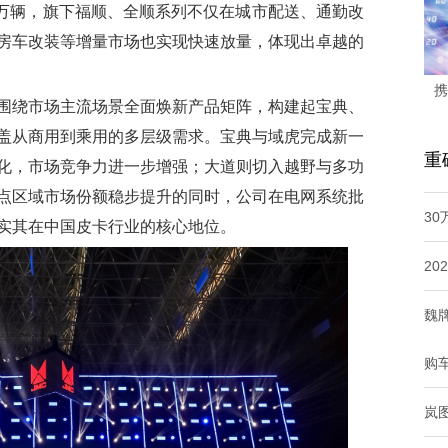
4万辆，旗下福顺、全顺系列不仅在城市配送、通勤改
房车改装等增量市场也实现快速放量，体现出卓越的
携
绕市场主流场景全面焕新产品矩阵，构建起宝典、
盖从商用到乘用的多层级需求。宝典与域虎完成新一
重
化，市场竞争力进一步增强；大道则切入越野与多功
点区域市场份额稳步提升的同时，公司在电网系统批
3
实其在中国皮卡行业的核心地位。
20
魏
购
岚图