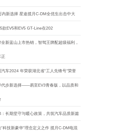
月C-DM全
Li
0万内新选择 星途揽月C-DM全优生出击中大
25款EV5和EV5 GT-Line在202
牌全新蓝山上市热销，智驾王牌配超级福利，
车正
汽车2024 年荣获湖北省“工人先锋号”荣誉
季代步新选择——易至EV3青春版，以品质和
价
弗：长期坚守与暖心政策，共筑汽车品质新篇
途“科技新豪华”理念定义之作 揽月C-DM电混