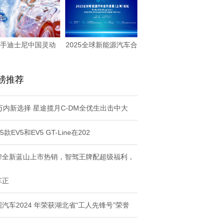
手迪士尼中国灵动
2025全球新能源汽车合
出“奇”，smar
作发展论坛将
磅推荐
0万内新选择 星途揽月C-DM全优生出击中大
25款EV5和EV5 GT-Line在202
牌全新蓝山上市热销，智驾王牌配超级福利，
车正
汽车2024 年荣获湖北省“工人先锋号”荣誉