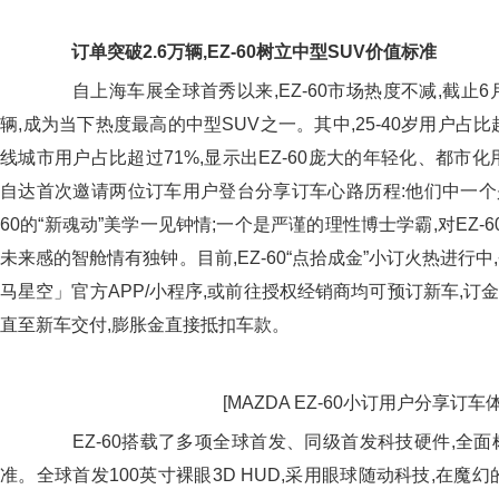
订单突破
2.
6
万辆,
EZ-60
树立中型
SUV
价值标准
自上海车展全球首秀以来,EZ-60市场热度不减,截止6月
辆,成为当下热度最高的中型SUV之一。其中,25-40岁用户占比
线城市用户占比超过71%,显示出EZ-60庞大的年轻化、都市
自达首次邀请两位订车用户登台分享订车心路历程:他们中一个是
60的“新魂动”美学一见钟情;一个是严谨的理性博士学霸,对EZ-
未来感的智舱情有独钟。目前,EZ-60“点拾成金”小订火热进行
马星空」官方APP/小程序,或前往授权经销商均可预订新车,订金1
直至新车交付,膨胀金直接抵扣车款。
[MAZDA EZ-60小订用户分享订车
EZ-60搭载了多项全球首发、同级首发科技硬件,全面
准。全球首发100英寸裸眼3D HUD,采用眼球随动科技,在魔