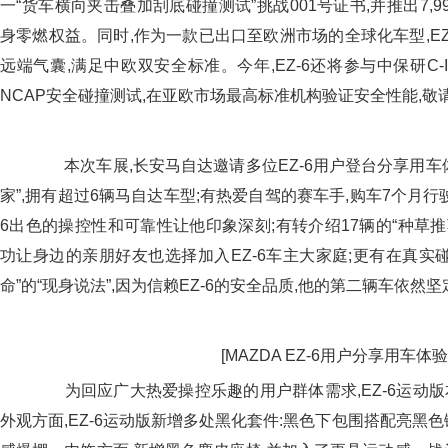
一“货车横向夹击叠加刮底碰撞测试”挑战001号证书,并推出7,
身零燃权益。同时,作为一款已出口至欧洲市场的全球化车型,EZ
远端气囊,满足中欧双安全标准。今年,EZ-6还将参与中保研C-I
NCAP安全碰撞测试,在亚欧市场最高标准机构验证安全性能,敬
本次车展,长安马自达邀请多位EZ-6用户登台分享用车
家”,拥有超过6辆马自达车型;有热爱自驾的赛车手,购车7个月行驶
6出色的操控性和可靠性让他印象深刻;有转介绍17辆的“种草推
功让身边的亲朋好友也选择加入EZ-6车主大家庭;更有在真实碰
命”的“现身说法”,因为信赖EZ-6的安全品质,他的第二辆车依然坚
[MAZDA EZ-6用户分享用车体验
为回应广大热爱操控乐趣的用户群体需求,EZ-6运动版
外观方面,EZ-6运动版新增多处黑化套件:黑色下包围搭配亮黑