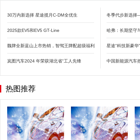
30万内新选择 星途揽月C-DM全优生
冬季代步新选择—
2025款EV5和EV5 GT-Line
哈弗：长期坚守
魏牌全新蓝山上市热销，智驾王牌配超级福利
星途“科技新豪华
岚图汽车2024 年荣获湖北省“工人先锋
中国新能源汽车把
热图推荐