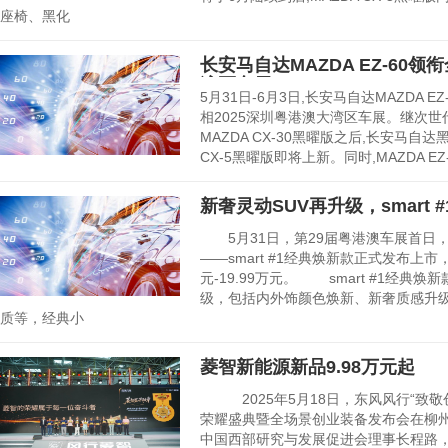
座椅、黑化
长安马自达MAZDA EZ-60
湾区车展
5月31日-6月3日,长安马自达MAZDA 
相2025深圳粤港澳大湾区车展。继次世
MAZDA CX-30黑曜版之后,长安马自达
CX-5黑曜版即将上新。同时,MAZDA 
新奢灵动SUV再升级，smart
5月31日，第29届粤港澳车展首日，sm
——smart #1经典焕新款正式发布上市
元-19.99万元。 smart #1经典
级，包括内外饰颜色焕新、新奢质感升
质等，经典小
菱智新能源新品9.98万元起
2025年5月18日，东风风行“致敬
荣耀盛典暨全场景创业装备发布会在柳
中国西部研究与发展促进会理事长程路