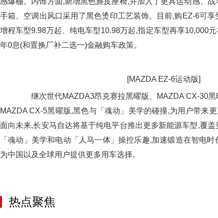
感爆棚。内饰方面,新增黑色麂皮座椅,并加入了更具运动感、战
手箱、空调出风口采用了黑色烫印工艺装饰。目前,购EZ-6可享受至
增程车型9.98万起、纯电车型10.98万起,指定车型再享10,000元
年0息(和置换厂补二选一)金融购车政策。
[MAZDA EZ-6运动版]
继次世代MAZDA3昂克赛拉黑曜版、MAZDA CX-30
MAZDA CX-5黑曜版,黑色与「魂动」美学的碰撞,为用户带
面向未来,长安马自达将基于纯电平台推出更多新能源车型,覆盖
「魂动」美学和电动「人马一体」操控乐趣,加速锻造在智电时
为中国以及全球用户提供更多用车选择。
热点聚焦