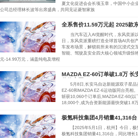
夏文化促进会会长项玉章，中国中小企
公司总经理林长波等出席盛典，共同见证菱智家族
全系售价11.59万元起 2025
当汽车迈入AI觉醒时代，东风奕派以
日，东风奕派重磅打造全球首场AI共创
车发布场景，解锁前所未有的沉浸式交互体
智能、驾驶及安全四大核心领域升级惊艳登
元-14.99万元，涵盖纯电及增程
MAZDA EZ-60订单破1.8
价值突围
5月8日,长安马自达新能源双子星品鉴
EZ-60和MAZDA EZ-6运动版同台
斩获10,060个订单后,MAZDA EZ-60
18,000个,成为合资新能源最快突破1.
极氪科技集团4月销量41,316台
【2025年5月1日，杭州】今日，极
极氪科技集团销量41,316台，同比增长18