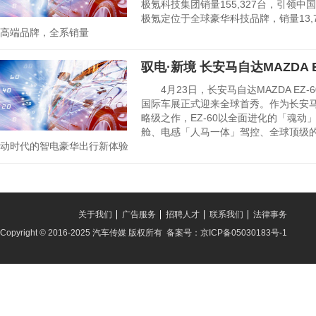
极氪科技集团销量155,327台，引领
极氪定位于全球豪华科技品牌，销量13,
高端品牌，全系销量
驭电·新境 长安马自达MAZDA 
4月23日，长安马自达MAZDA EZ-60
国际车展正式迎来全球首秀。作为长安
略级之作，EZ-60以全面进化的「魂动
舱、电感「人马一体」驾控、全球顶级
动时代的智电豪华出行新体验
关于我们
广告服务
招聘人才
联系我们
法律事务
Copyright © 2016-2025 汽车传媒 版权所有 备案号：京ICP备05030183号-1