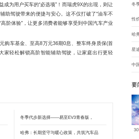
冬
为用户买车的“必选项”！而瑞虎9X的出现，则让
辅助驾驶带来的便捷与安心。这不仅打破了“油车不
性
供“高阶体验”，让更多消费者能够享受到中国汽车产业
哈
元购车基金、至高8万元36期0息、整车终身质保(首
星
力大家轻松解锁高阶智能辅助驾驶，让家庭出行更轻
中
要
冬季代步新选择——易至EV3青春版，
3
哈弗：长期坚守与暖心政策，共筑汽车品