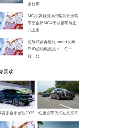
趣好用
MG品牌新能源战略首款重磅
车型全新MG4于成都车展正
式上市
超级精灵再进化 smart发布
EHD超级电混技术：每一
程，比
你喜欢
风奕派全系登陆2025
红旗交车仪式在北京举
成都车展，央
行