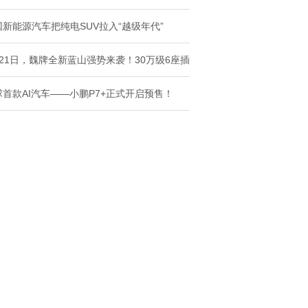
国新能源汽车把纯电SUV拉入“越级年代”
月21日，魏牌全新蓝山强势来袭！30万级6座插
球首款AI汽车——小鹏P7+正式开启预售！