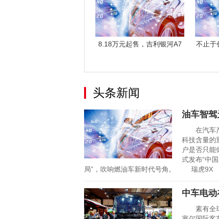
8.18万元起售，吉利银河A7
不止于
正式上
头条新闻
油车智驾
在汽车产业
科技含量的
户是否只能
式发布“中国
局”，吹响燃油车新时代号角。 瑞虎9X
中车电动
素有全球客
塞尔国际客