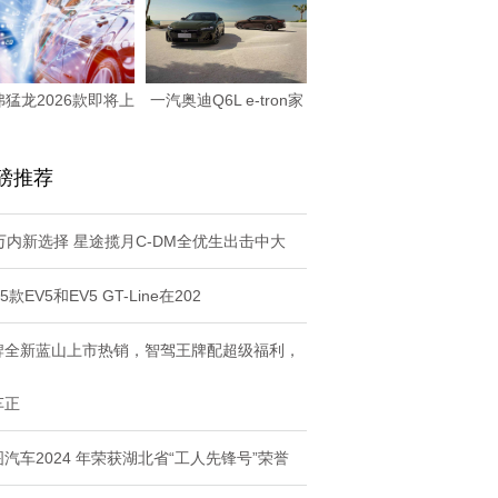
弗猛龙2026款即将上
一汽奥迪Q6L e-tron家
市，四大产品
族与一
磅推荐
0万内新选择 星途揽月C-DM全优生出击中大
25款EV5和EV5 GT-Line在202
牌全新蓝山上市热销，智驾王牌配超级福利，
车正
汽车2024 年荣获湖北省“工人先锋号”荣誉