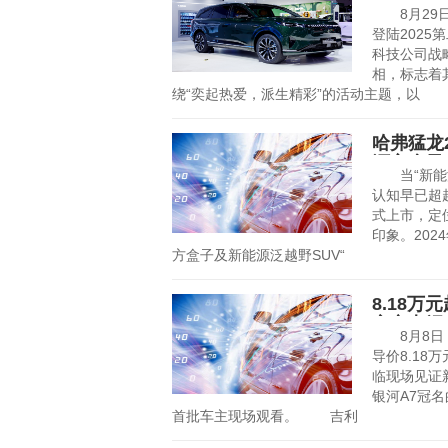
全场
8月29日
登陆202
科技公司战
相，标志着
绕“奕起热爱，派生精彩”的活动主题，以
哈弗猛龙
源方盒子
当“新能源
认知早已超越
式上市，定
印象。202
方盒子及新能源泛越野SUV“
8.18
定义电混
8月8日，
导价8.1
临现场见证
银河A7冠名
首批车主现场观看。 吉利