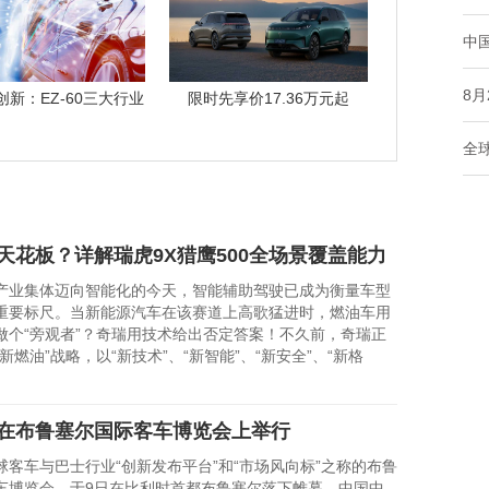
中
8
创新：EZ-60三大行业
限时先享价17.36万元起
首发技
2026
全
天花板？详解瑞虎9X猎鹰500全场景覆盖能力
集体迈向智能化的今天，智能辅助驾驶已成为衡量车型
重要标尺。当新能源汽车在该赛道上高歌猛进时，燃油车用
做个“旁观者”？奇瑞用技术给出否定答案！不久前，奇瑞正
新燃油”战略，以“新技术”、“新智能”、“新安全”、“新格
在布鲁塞尔国际客车博览会上举行
车与巴士行业“创新发布平台”和“市场风向标”之称的布鲁
车博览会，于9日在比利时首都布鲁塞尔落下帷幕。中国中