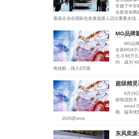
车旗下中车
全新发布两
着该企业在国际化发展道路上迈出重要步伐
MG品牌
正式上市
MG品牌，
全新MG4于
元-9.98
内，成为“4
电续航，闯入9万级
超级精灵
程，比增
8月29日
级电混技术
smart 
顺、猛等优
2026款sma
东风奕派