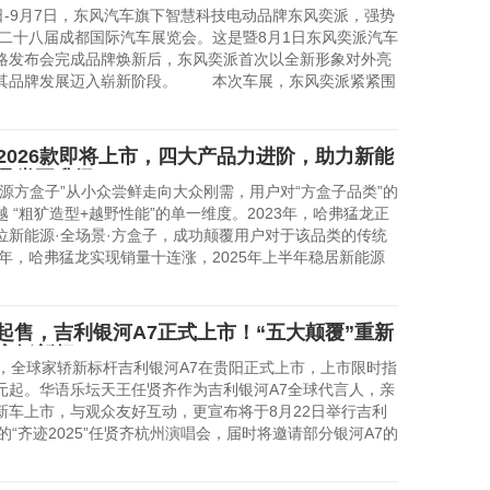
-9月7日，东风汽车旗下智慧科技电动品牌东风奕派，强势
5第二十八届成都国际汽车展览会。这是暨8月1日东风奕派汽车
略发布会完成品牌焕新后，东风奕派首次以全新形象对外亮
其品牌发展迈入崭新阶段。 本次车展，东风奕派紧紧围
2026款即将上市，四大产品力进阶，助力新能
品类再升级
方盒子”从小众尝鲜走向大众刚需，用户对“方盒子品类”的
 “粗犷造型+越野性能”的单一维度。2023年，哈弗猛龙正
位新能源·全场景·方盒子，成功颠覆用户对于该品类的传统
4年，哈弗猛龙实现销量十连涨，2025年上半年稳居新能源
万元起售，吉利银河A7正式上市！“五大颠覆”重新
家轿新标
全球家轿新标杆吉利银河A7在贵阳正式上市，上市限时指
8万元起。华语乐坛天王任贤齐作为吉利银河A7全球代言人，亲
新车上市，与观众友好互动，更宣布将于8月22日举行吉利
的“齐迹2025”任贤齐杭州演唱会，届时将邀请部分银河A7的