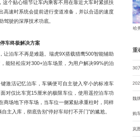
”，这个贴心细节让车内乘客不用在靠近大车时紧抓扶
出高速时系统会提前进行变道准备，并以合适的速度
助驾驶的深厚技术功底。
哈
出停车终极解决方案
重
泊车不再是难题。瑞虎9X搭载猎鹰500智能辅助
能轻松应对300+泊车场景，为用户解决99%的泊
3
20
激活记忆泊车，车辆便可自主驶入窄小的标准车
面对仅比车宽15厘米的极限车位，使用遥控泊车功
魏
在商场地下停车场，当车位一侧紧贴承重柱时，同样
辆自主入库，彻底告别“停好车却打不开门”的尴尬。
购
岚图