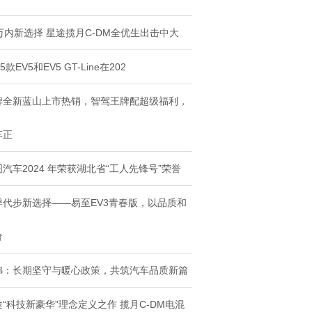
月C-DM全
Li
0万内新选择 星途揽月C-DM全优生出击中大
25款EV5和EV5 GT-Line在202
牌全新蓝山上市热销，智驾王牌配超级福利，
车正
汽车2024 年荣获湖北省“工人先锋号”荣誉
季代步新选择——易至EV3青春版，以品质和
价
弗：长期坚守与暖心政策，共筑汽车品质新篇
途“科技新豪华”理念定义之作 揽月C-DM电混