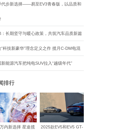
季代步新选择——易至EV3青春版，以品质和
价
弗：长期坚守与暖心政策，共筑汽车品质新篇
途“科技新豪华”理念定义之作 揽月C-DM电混
国新能源汽车把纯电SUV拉入“越级年代”
闻排行
0万内新选择 星途揽
2025款EV5和EV5 GT-