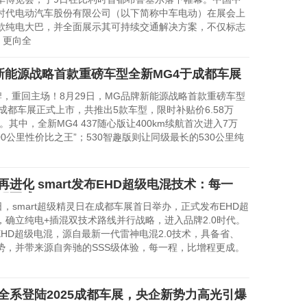
时代电动汽车股份有限公司（以下简称中车电动）在展会上
款纯电大巴，并全面展示其可持续交通解决方案，不仅标志
，更向全
新能源战略首款重磅车型全新MG4于成都车展
重回主场！8月29日，MG品牌新能源战略首款重磅车型
成都车展正式上市，共推出5款车型，限时补贴价6.58万
万元。其中，全新MG4 437随心版让400km续航首次进入7万
00公里性价比之王”；530智趣版则让同级最长的530公里纯
再进化 smart发布EHD超级电混技术：每一
程更成
，smart超级精灵日在成都车展首日举办，正式发布EHD超
，确立纯电+插混双技术路线并行战略，进入品牌2.0时代。
EHD超级电混，源自最新一代雷神电混2.0技术，具备省、
势，并带来源自奔驰的SSS级体验，每一程，比增程更成。
全系登陆2025成都车展，央企新势力高光引爆