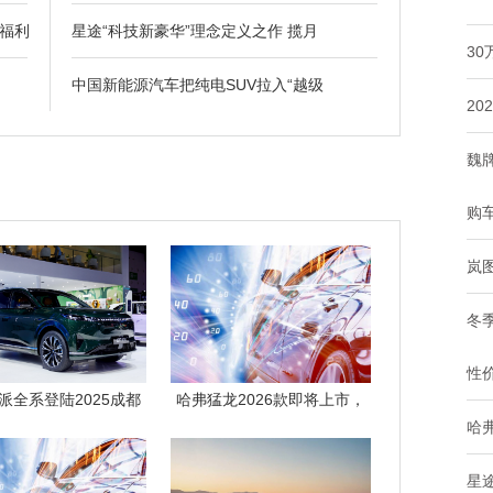
福利
星途“科技新豪华”理念定义之作 揽月
3
中国新能源汽车把纯电SUV拉入“越级
20
魏
购
岚图
冬
性
派全系登陆2025成都
哈弗猛龙2026款即将上市，
哈
车展，央
四大产品
星