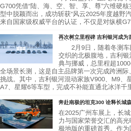
G700凭借“陆、海、空、智、享、尊”六维硬
型中脱颖而出，成功斩获“风云2025年度越
来自国家级权威平台的认证，不仅是对纵横G7
再次树立里程碑 吉利银河成为
国产新能源品牌
2月9日，随着冬测车
交织的北极腹地，吉利银
典与挪威，总里程超100
全场景长测，这是自主品牌第一次完成跨洲际
挑战。其中，吉利银河混动家族V900、M9、星舰
A7、星耀6等车型，完成不补能直通北冰洋千
奔赴南极的坦克300 诠释长城
在2025广州车展上，长
力与国家荣誉交汇的高光时
极地版的重磅首秀。作为