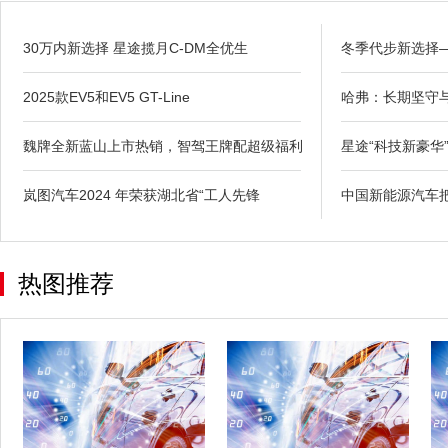
30万内新选择 星途揽月C-DM全优生
冬季代步新选择—
2025款EV5和EV5 GT-Line
哈弗：长期坚守
魏牌全新蓝山上市热销，智驾王牌配超级福利
星途“科技新豪华
岚图汽车2024 年荣获湖北省“工人先锋
中国新能源汽车把
热图推荐