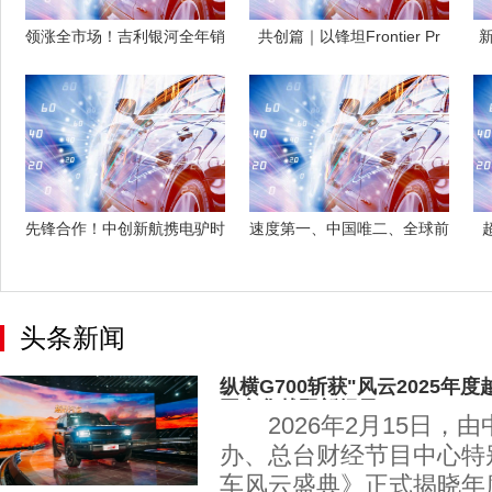
领涨全市场！吉利银河全年销
共创篇｜以锋坦Frontier Pr
量近124
先锋合作！中创新航携电驴时
速度第一、中国唯二、全球前
代全国首家
三！吉利银
头条新闻
纵横G700斩获"风云2025年
国豪华越野新纪元
2026年2月15日，
办、总台财经节目中心特
车风云盛典》正式揭晓年